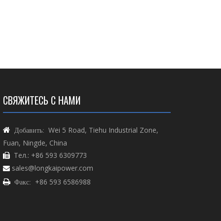
СВЯЖИТЕСЬ С НАМИ
Wei 5 Road, Tiehu Industrial Zone,

Добавить:
Fuan, Ningde, China
Тел.: +86 593 6309773

sales@longkaipower.com

+86 593 6586988

Факс: