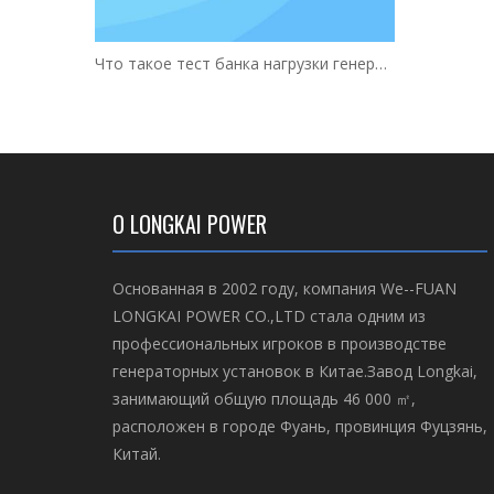
Что такое тест банка нагрузки генератора
О LONGKAI POWER
Основанная в 2002 году, компания We--FUAN
LONGKAI POWER CO.,LTD стала одним из
профессиональных игроков в производстве
генераторных установок в Китае.Завод Longkai,
занимающий общую площадь 46 000 ㎡,
расположен в городе Фуань, провинция Фуцзянь,
Китай.