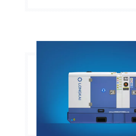
надежным и эффективным решение
технологиям и инновационным фун
установки предлагают 