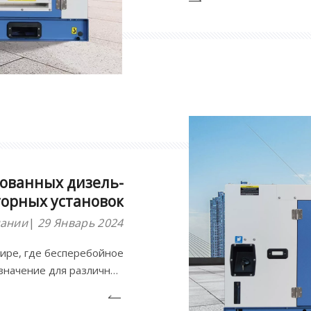
актуальным.Дизельные 
выбором в качестве рез
питания благодаря свое
ованных дизель-
орных установок
пании
29 Январь 2024
ире, где бесперебойное
начение для различных
ности и жилых районов,
торные установки стали