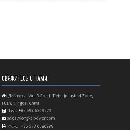
ром для многих предприятий.
СВЯЖИТЕСЬ С НАМИ
Wei 5 Road, Tiehu Industrial Zone,

Добавить:
Fuan, Ningde, China
Тел.: +86 593 6309773

sales@longkaipower.com

+86 593 6586988

Факс: