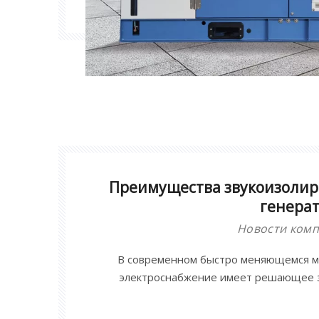
Преимущества звукоизолир
генерат
Новости ком
В современном быстро меняющемся м
электроснабжение имеет решающее з
отраслей промышлен
звукоизолированные дизель-генера