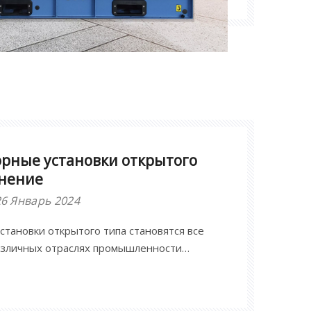
орные установки открытого
енение
26 Январь 2024
тановки открытого типа становятся все
азличных отраслях промышленности
сальности и надежности.В этой статье мы
 и преимущества этих генераторных
т на то, почему они стали