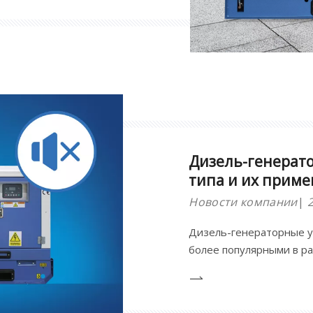
м.Благодаря передовым
кциям эти генераторные
множество преимуществ.
Дизель-генерат
типа и их прим
Новости компании
Дизель-генераторные ус
более популярными в р
благодаря своей универ
рассмотрим применение
установок, проливая све